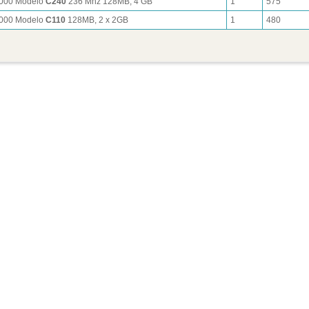
9000 Modelo
C240
236 Mhz 128MB, 4 GB
1
575
9000 Modelo
C110
128MB, 2 x 2GB
1
480