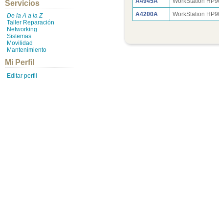
A4945A
WorkStation HP
Servicios
A4200A
WorkStation HP
De la A a la Z
Taller Reparación
Networking
Sistemas
Movilidad
Mantenimiento
Mi Perfil
Editar perfil