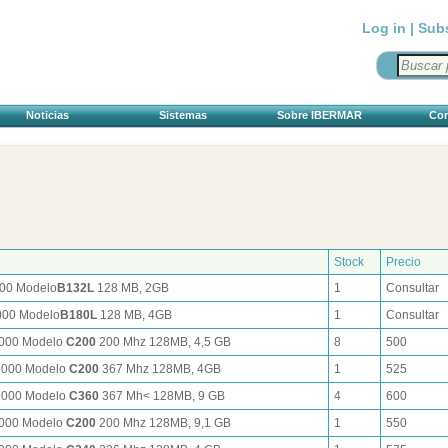
Log in |
Sub
Noticias
Sistemas
Sobre IBERMAR
Con
Stock
Precio
00 Modelo
B132L
128 MB, 2GB
1
Consultar
000 Modelo
B180L
128 MB, 4GB
1
Consultar
9000 Modelo
C200
200 Mhz 128MB, 4,5 GB
8
500
9000 Modelo
C200
367 Mhz 128MB, 4GB
1
525
9000 Modelo
C360
367 Mh< 128MB, 9 GB
4
600
9000 Modelo
C200
200 Mhz 128MB, 9,1 GB
1
550