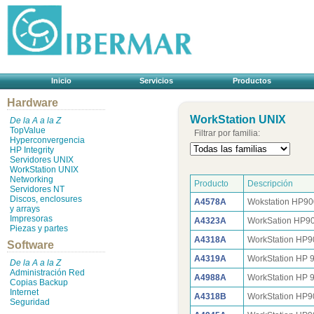
Inicio
Servicios
Productos
Hardware
WorkStation UNIX
De la A a la Z
TopValue
Filtrar por familia:
Hyperconvergencia
HP Integrity
Servidores UNIX
WorkStation UNIX
Networking
Producto
Descripción
Servidores NT
Discos, enclosures
A4578A
Wokstation HP90
y arrays
Impresoras
A4323A
WorkSation HP9
Piezas y partes
A4318A
WorkStation HP
Software
A4319A
WorkStation HP 
De la A a la Z
Administración Red
A4988A
WorkStation HP 
Copias Backup
Internet
A4318B
WorkStation HP
Seguridad