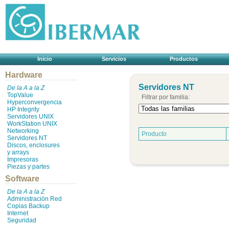
Inicio
Servicios
Productos
Hardware
Servidores NT
De la A a la Z
TopValue
Filtrar por familia:
Hyperconvergencia
HP Integrity
Servidores UNIX
WorkStation UNIX
Networking
Producto
Servidores NT
Discos, enclosures
y arrays
Impresoras
Piezas y partes
Software
De la A a la Z
Administración Red
Copias Backup
Internet
Seguridad