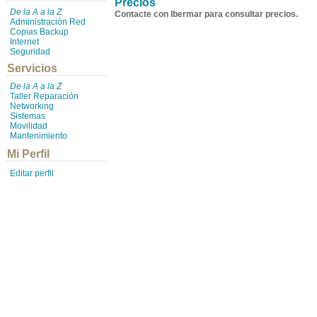
Precios
De la A a la Z
Contacte con Ibermar para consultar precios.
Administración Red
Copias Backup
Internet
Seguridad
Servicios
De la A a la Z
Taller Reparación
Networking
Sistemas
Movilidad
Mantenimiento
Mi Perfil
Editar perfil