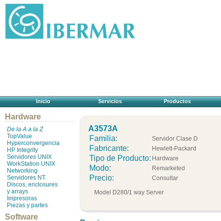
Inicio
Servicios
Productos
Hardware
A3573A
De la A a la Z
TopValue
Familia:
Servidor Clase D
Hyperconvergencia
Fabricante:
Hewlett-Packard
HP Integrity
Servidores UNIX
Tipo de Producto:
Hardware
WorkStation UNIX
Modo:
Remarketed
Networking
Precio:
Servidores NT
Consultar
Discos, enclosures
y arrays
Model D280/1 way Server
Impresoras
Piezas y partes
Software