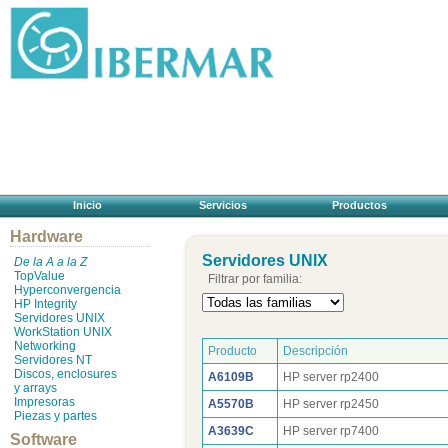
Inicio
Servicios
Productos
Hardware
Servidores UNIX
De la A a la Z
TopValue
Filtrar por familia:
Hyperconvergencia
HP Integrity
Servidores UNIX
WorkStation UNIX
Networking
Producto
Descripción
Servidores NT
Discos, enclosures
A6109B
HP server rp2400
y arrays
Impresoras
A5570B
HP server rp2450
Piezas y partes
A3639C
HP server rp7400
Software