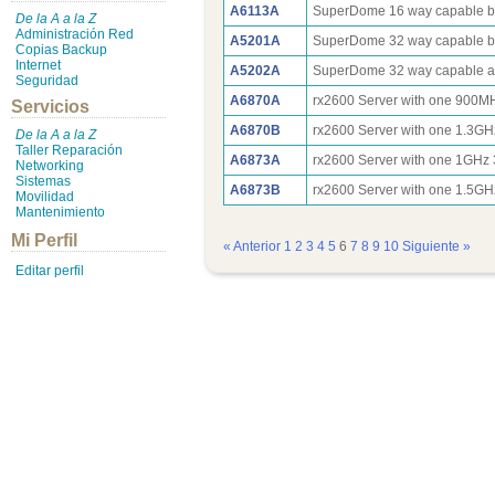
A6113A
SuperDome 16 way capable ba
De la A a la Z
Administración Red
A5201A
SuperDome 32 way capable ba
Copias Backup
Internet
A5202A
SuperDome 32 way capable add
Seguridad
A6870A
rx2600 Server with one 900
Servicios
A6870B
rx2600 Server with one 1.3
De la A a la Z
Taller Reparación
A6873A
rx2600 Server with one 1GH
Networking
Sistemas
A6873B
rx2600 Server with one 1.5
Movilidad
Mantenimiento
Mi Perfil
« Anterior
1
2
3
4
5
6
7
8
9
10
Siguiente »
Editar perfil